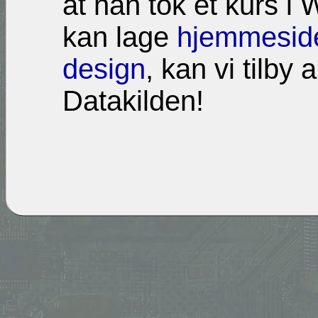
at han tok et kurs i
kan lage
hjemmesid
design
, kan vi tilby 
Datakilden!