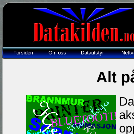
Forsiden
Om oss
Datautstyr
Nettv
Alt p
Dat
ak
op