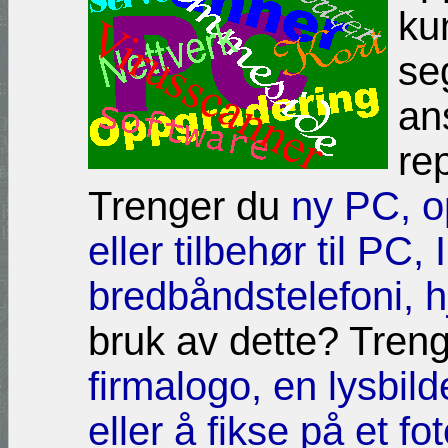
ku
se
ans
re
Trenger du
ny PC, o
eller tilbehør til PC,
bredbåndstelefoni,
h
bruk av dette? Tren
firmalogo, en lysbild
eller å fikse på et fo