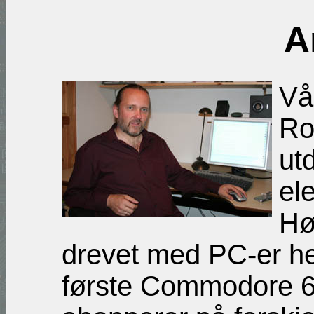
A
Vå
Ro
ut
el
Hø
drevet med PC-er hel
første Commodore 64 